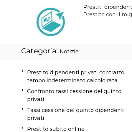
S
Prestiti dipendenti
a
Prestito con il mig
l
t
a
a
Categoria:
l
Notizie
c
o
Prestito dipendenti privati contratto
n
tempo indeterminato calcolo rata
t
e
Confronto tassi cessione del quinto
n
privati
u
Tassi cessione del quinto dipendenti
t
privati
o
Prestito subito online