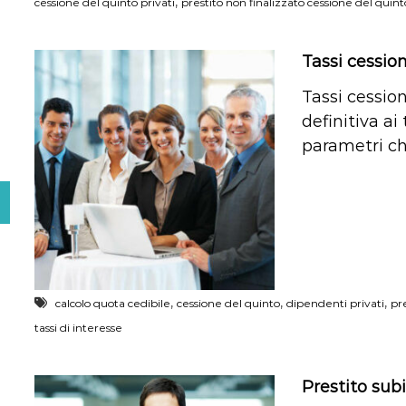
,
cessione del quinto privati
prestito non finalizzato cessione del quint
Tassi cessio
Tassi cession
definitiva ai
parametri ch
,
,
,
calcolo quota cedibile
cessione del quinto
dipendenti privati
pr
tassi di interesse
Prestito sub