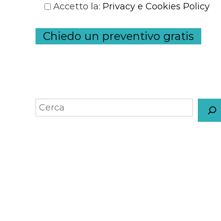
Accetto la
:
Privacy e Cookies Policy
Chiedo un preventivo gratis
S
e
a
r
c
h