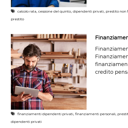
,
,
,
calcolo rata
cessione del quinto
dipendenti privati
prestito non 
prestito
Finanziament
Finanziament
Finanziament
finanziament
credito pens
,
,
finanziamenti dipendenti privati
finanziamenti personali
presti
dipendenti privati