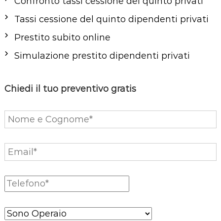
Confronto tassi cessione del quinto privati
o
Tassi cessione del quinto dipendenti privati
n
Prestito subito online
e
a
Simulazione prestito dipendenti privati
r
t
Chiedi il tuo preventivo gratis
i
c
o
l
i