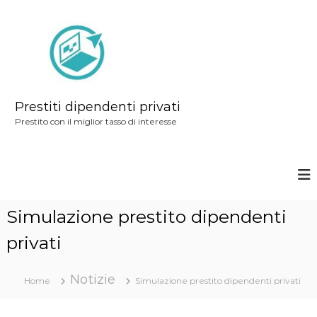
S
a
l
t
a
a
Prestiti dipendenti privati
l
Prestito con il miglior tasso di interesse
c
o
n
t
Simulazione prestito dipendenti
e
n
privati
u
t
Notizie
Home
Simulazione prestito dipendenti privati
o