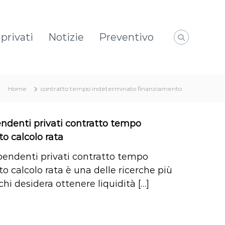
privati
Notizie
Preventivo
Home
contratto tempo indeterminato finanziamento
endenti privati contratto tempo
o calcolo rata
dipendenti privati contratto tempo
o calcolo rata è una delle ricerche più
chi desidera ottenere liquidità […]