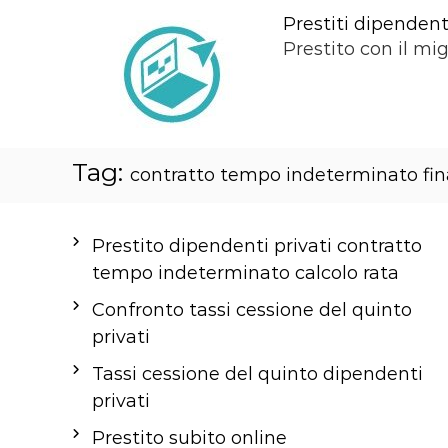
S
Prestiti dipendenti
a
Prestito con il mig
l
t
a
a
Tag:
l
contratto tempo indeterminato fi
c
o
Prestito dipendenti privati contratto
n
tempo indeterminato calcolo rata
t
e
Confronto tassi cessione del quinto
n
privati
u
Tassi cessione del quinto dipendenti
t
privati
o
Prestito subito online