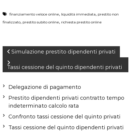
,
,
finanziamento veloce online
liquidità immediata
prestito non
,
,
finalizzato
prestito subito online
richiesta prestito online
N
Simulazione prestito dipendenti privati
a
v
Tassi cessione del quinto dipendenti privati
i
g
Delegazione di pagamento
a
z
Prestito dipendenti privati contratto tempo
i
indeterminato calcolo rata
o
Confronto tassi cessione del quinto privati
n
Tassi cessione del quinto dipendenti privati
e