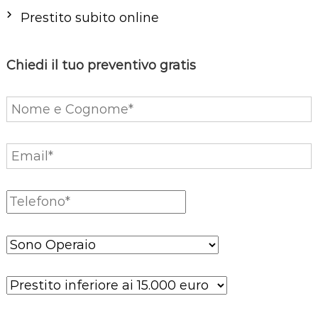
a
Prestito subito online
r
t
Chiedi il tuo preventivo gratis
i
c
o
l
i