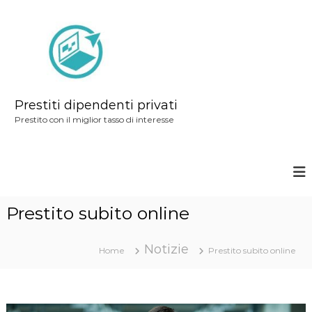
S
a
l
t
a
a
Prestiti dipendenti privati
l
Prestito con il miglior tasso di interesse
c
o
n
t
Prestito subito online
e
n
Notizie
u
Home
Prestito subito online
t
o