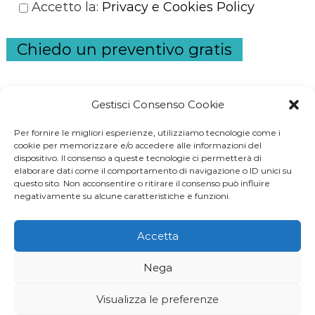
Accetto la
:
Privacy e Cookies Policy
Chiedo un preventivo gratis
Gestisci Consenso Cookie
Per fornire le migliori esperienze, utilizziamo tecnologie come i
S
cookie per memorizzare e/o accedere alle informazioni del
dispositivo. Il consenso a queste tecnologie ci permetterà di
e
elaborare dati come il comportamento di navigazione o ID unici su
a
questo sito. Non acconsentire o ritirare il consenso può influire
negativamente su alcune caratteristiche e funzioni.
r
c
Accetta
h
generatore di corrente
-
prestito noipa
-
prestiti
Nega
inps
-
ascensori domestici
-
commercialista
-
geometra
Visualizza le preferenze