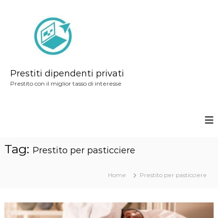
S
a
l
t
a
a
Prestiti dipendenti privati
l
Prestito con il miglior tasso di interesse
c
o
n
t
Tag:
e
Prestito per pasticciere
n
u
Home
Prestito per pasticciere
t
o