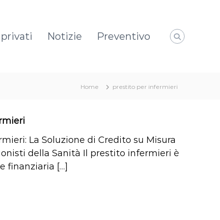
privati
Notizie
Preventivo
Home
prestito per infermieri
rmieri
rmieri: La Soluzione di Credito su Misura
ionisti della Sanità Il prestito infermieri è
 finanziaria […]