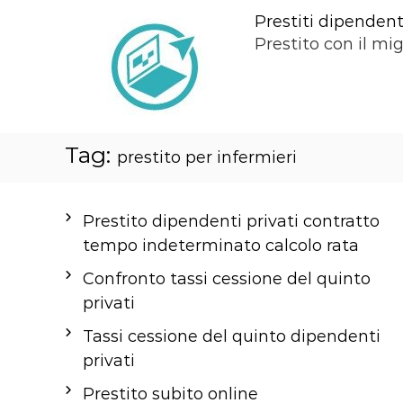
S
Prestiti dipendenti
a
Prestito con il mig
l
t
a
a
Tag:
l
prestito per infermieri
c
o
Prestito dipendenti privati contratto
n
tempo indeterminato calcolo rata
t
e
Confronto tassi cessione del quinto
n
privati
u
Tassi cessione del quinto dipendenti
t
privati
o
Prestito subito online