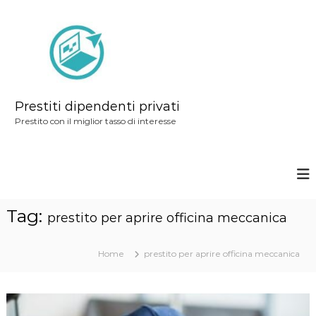
S
a
l
t
a
a
Prestiti dipendenti privati
l
Prestito con il miglior tasso di interesse
c
o
n
t
Tag:
e
prestito per aprire officina meccanica
n
u
Home
prestito per aprire officina meccanica
t
o