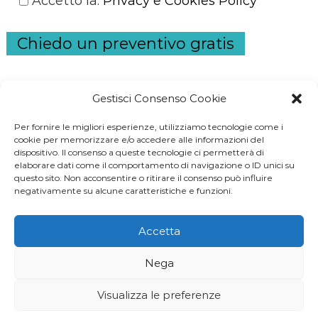
Accetto la
:
Privacy e Cookies Policy
Chiedo un preventivo gratis
Gestisci Consenso Cookie
Per fornire le migliori esperienze, utilizziamo tecnologie come i
S
cookie per memorizzare e/o accedere alle informazioni del
dispositivo. Il consenso a queste tecnologie ci permetterà di
e
elaborare dati come il comportamento di navigazione o ID unici su
a
questo sito. Non acconsentire o ritirare il consenso può influire
negativamente su alcune caratteristiche e funzioni.
r
c
Accetta
h
generatore di corrente
-
prestito noipa
-
prestiti
Nega
inps
-
ascensori domestici
-
commercialista
-
geometra
Visualizza le preferenze