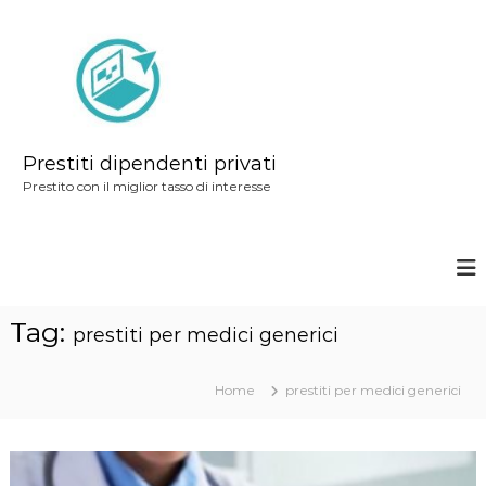
S
a
l
t
a
a
Prestiti dipendenti privati
l
Prestito con il miglior tasso di interesse
c
o
n
t
Tag:
e
prestiti per medici generici
n
u
Home
prestiti per medici generici
t
o