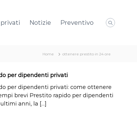
privati
Notizie
Preventivo
Home
ottenere prestito in 24 ore
ido per dipendenti privati
ido per dipendenti privati: come ottenere
tempi brevi Prestito rapido per dipendenti
 ultimi anni, la […]