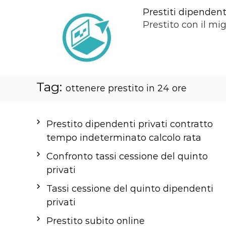
S
Prestiti dipendenti
a
Prestito con il mig
l
t
a
a
Tag:
l
ottenere prestito in 24 ore
c
o
Prestito dipendenti privati contratto
n
tempo indeterminato calcolo rata
t
e
Confronto tassi cessione del quinto
n
privati
u
Tassi cessione del quinto dipendenti
t
privati
o
Prestito subito online