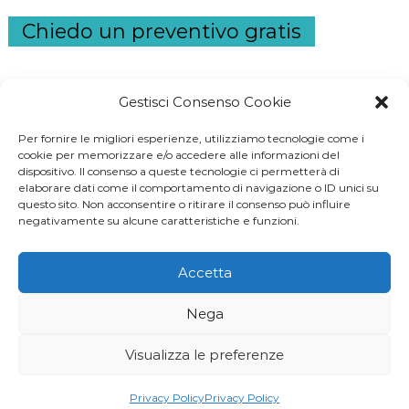
Chiedo un preventivo gratis
Gestisci Consenso Cookie
Per fornire le migliori esperienze, utilizziamo tecnologie come i
S
cookie per memorizzare e/o accedere alle informazioni del
dispositivo. Il consenso a queste tecnologie ci permetterà di
e
elaborare dati come il comportamento di navigazione o ID unici su
a
questo sito. Non acconsentire o ritirare il consenso può influire
negativamente su alcune caratteristiche e funzioni.
r
c
Accetta
h
generatore di corrente
-
prestito noipa
-
prestiti
Nega
inps
-
ascensori domestici
-
commercialista
-
geometra
Visualizza le preferenze
Privacy Policy
Privacy Policy