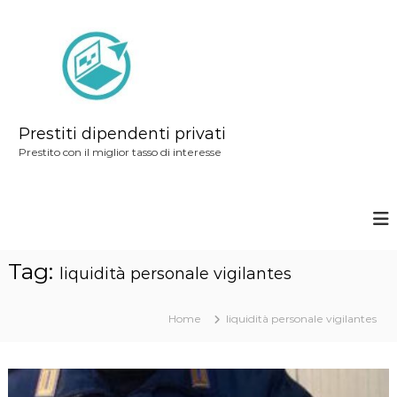
S
a
l
t
a
a
Prestiti dipendenti privati
l
Prestito con il miglior tasso di interesse
c
o
n
t
Tag:
e
liquidità personale vigilantes
n
u
Home
liquidità personale vigilantes
t
o