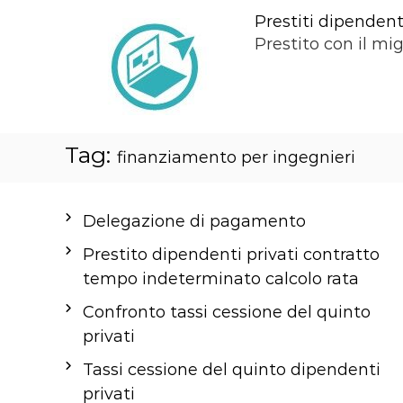
S
Prestiti dipendenti
a
Prestito con il mig
l
t
a
a
Tag:
l
finanziamento per ingegnieri
c
o
Delegazione di pagamento
n
t
Prestito dipendenti privati contratto
e
tempo indeterminato calcolo rata
n
Confronto tassi cessione del quinto
u
privati
t
Tassi cessione del quinto dipendenti
o
privati