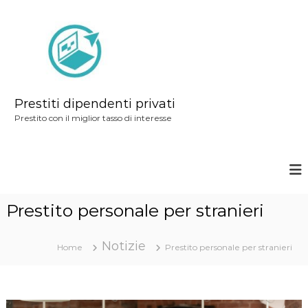
S
a
l
t
a
a
Prestiti dipendenti privati
l
Prestito con il miglior tasso di interesse
c
o
n
t
Prestito personale per stranieri
e
n
Notizie
u
Home
Prestito personale per stranieri
t
o