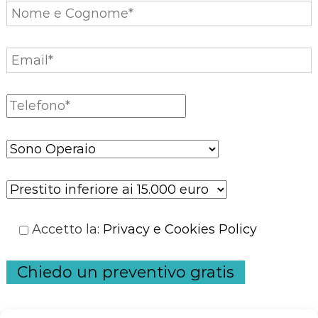
c
o
l
i
Accetto la
:
Privacy e Cookies Policy
Chiedo un preventivo gratis