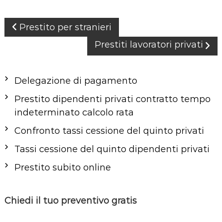
N
Prestito per stranieri
a
Prestiti lavoratori privati
v
i
g
Delegazione di pagamento
a
Prestito dipendenti privati contratto tempo
z
indeterminato calcolo rata
i
o
Confronto tassi cessione del quinto privati
n
Tassi cessione del quinto dipendenti privati
e
Prestito subito online
a
r
t
Chiedi il tuo preventivo gratis
i