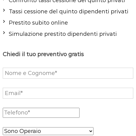
Confronto tassi cessione del quinto privati
i
o
Tassi cessione del quinto dipendenti privati
n
Prestito subito online
e
Simulazione prestito dipendenti privati
a
r
t
Chiedi il tuo preventivo gratis
i
c
o
l
i