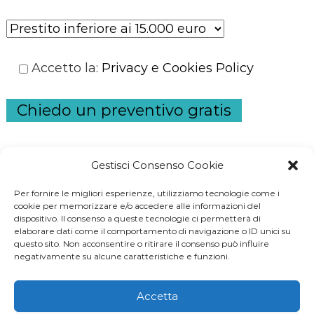
Accetto la
:
Privacy e Cookies Policy
Chiedo un preventivo gratis
Gestisci Consenso Cookie
Per fornire le migliori esperienze, utilizziamo tecnologie come i
S
cookie per memorizzare e/o accedere alle informazioni del
dispositivo. Il consenso a queste tecnologie ci permetterà di
e
elaborare dati come il comportamento di navigazione o ID unici su
a
questo sito. Non acconsentire o ritirare il consenso può influire
negativamente su alcune caratteristiche e funzioni.
r
c
Accetta
h
generatore di corrente
-
prestito noipa
-
prestiti