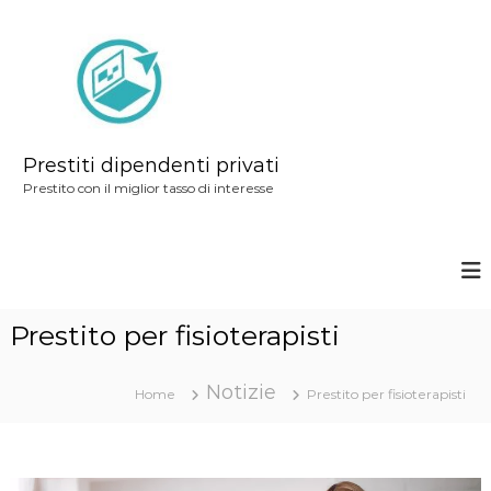
S
a
l
t
a
a
Prestiti dipendenti privati
l
Prestito con il miglior tasso di interesse
c
o
n
t
Prestito per fisioterapisti
e
n
Notizie
u
Home
Prestito per fisioterapisti
t
o