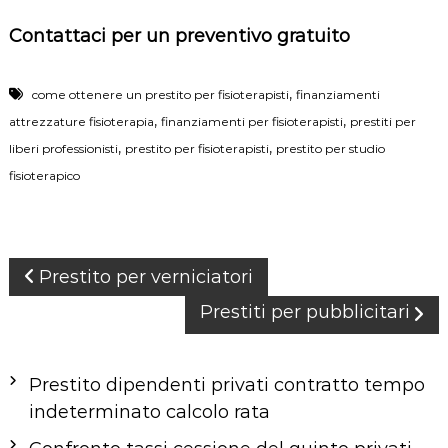
Contattaci per un preventivo gratuito
,
come ottenere un prestito per fisioterapisti
finanziamenti
,
,
attrezzature fisioterapia
finanziamenti per fisioterapisti
prestiti per
,
,
liberi professionisti
prestito per fisioterapisti
prestito per studio
fisioterapico
N
Prestito per verniciatori
a
Prestiti per pubblicitari
v
i
g
Prestito dipendenti privati contratto tempo
a
indeterminato calcolo rata
z