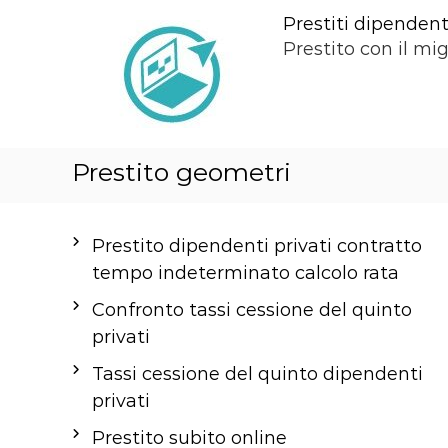
S
Prestiti dipendenti
a
Prestito con il mig
l
t
a
a
Prestito geometri
l
c
o
Prestito dipendenti privati contratto
n
tempo indeterminato calcolo rata
t
e
Confronto tassi cessione del quinto
n
privati
u
Tassi cessione del quinto dipendenti
t
privati
o
Prestito subito online