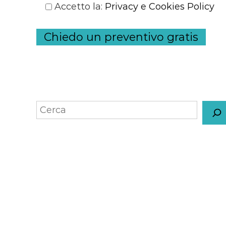
Accetto la
:
Privacy e Cookies Policy
Chiedo un preventivo gratis
S
e
a
r
c
h